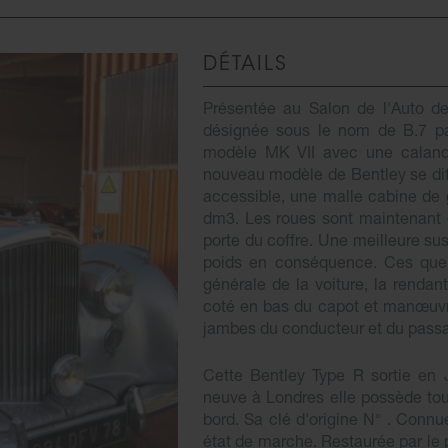
DÉTAILS
Présentée au Salon de l'Auto de
désignée sous le nom de B.7 par
modèle MK VII avec une calandre
nouveau modèle de Bentley se diff
accessible, une malle cabine de 
dm3. Les roues sont maintenant d
porte du coffre. Une meilleure su
poids en conséquence. Ces quel
générale de la voiture, la rendan
coté en bas du capot et manœuvra
jambes du conducteur et du passa
Cette Bentley Type R sortie en 
neuve à Londres elle possède touj
bord. Sa clé d'origine N° . Connue
état de marche. Restaurée par le 