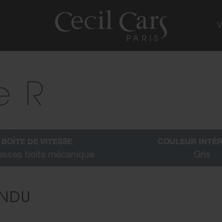
e R
BOÎTE DE VITESSE
COULEUR INTÉ
tesses boite mécanique
Gris
ENDU