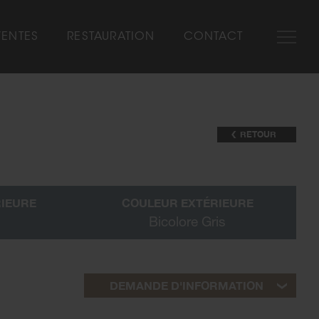
VENTES
RESTAURATION
CONTACT
SHOW-ROOM
NOS MARQUES
RETOUR
AUTOMOBILIA
VÉHICULES VENDUS
RIEURE
COULEUR EXTÉRIEURE
Bicolore Gris
DEMANDE D'INFORMATION