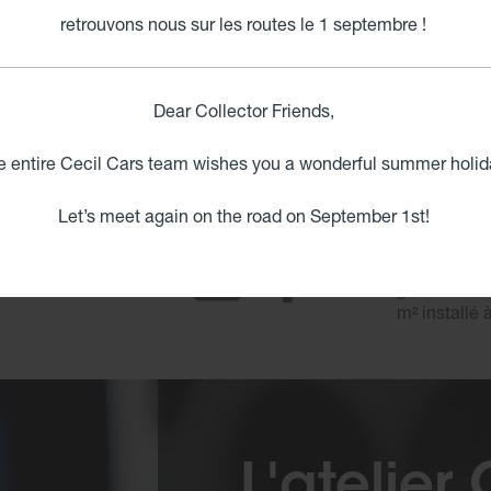
retrouvons nous sur les routes le 1 septembre !
Dear Collector Friends,
e entire Cecil Cars team wishes you a wonderful summer holid
Let’s meet again on the road on September 1st!
Jaguar, Ast
Royce, Bent
grand touri
m² installé 
L'atelier