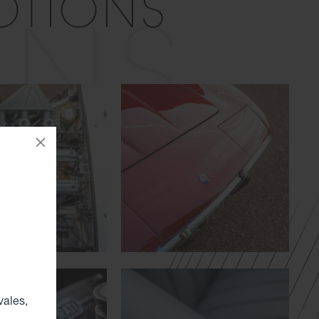
OTIONS
ONS
vales,