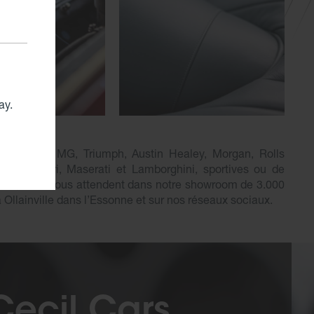
ay.
on Martin, MG, Triumph, Austin Healey, Morgan, Rolls
ley, Ferrari, Maserati et Lamborghini, sportives ou de
sme, elles vous attendent dans notre showroom de 3.000
à Ollainville dans l’Essonne et sur nos réseaux sociaux.
 Cecil Cars