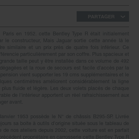
PARTAGER
 Paris en 1952. cette Bentley Type R était initialement
 le constructeur, Mais Jaguar sortie cette année là le
 similaire et un prix près de quatre fois inférieur. Ce
érencie particulièrement par son coffre. Plus spacieux et
grande taille peut y être installée dans ce volume de 492
égagées et la roue de secours est facile d'accès par la
spension vient supporter les 19 cms supplémentaires et le
ques centimètres améliorent considérablement la ligne
t plus fluide et légère. Les deux volets placés de chaque
ble de l'intérieur apportent un réel rafraichissement aux
ger avant.
Janvier 1953 possède le N° de châssis B295-SP. Livrée
ours sa boite à outils d'origine située sous le tableau de
 de nos ateliers depuis 2002, cette voiture est en parfait
précédent propriétaire en carrosserie cette Bentley Type R