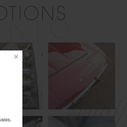
OTIONS
ONS
vales,