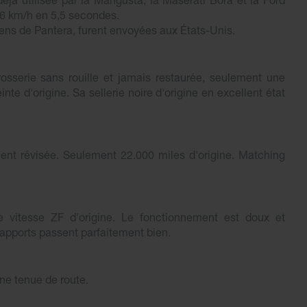
éjà utilisée par la Mangusta, la Maserati Bora et la Ford
96 km/h en 5,5 secondes.
ens de Pantera, furent envoyées aux États-Unis.
osserie sans rouille et jamais restaurée, seulement une
nte d'origine. Sa sellerie noire d'origine en excellent état
ent révisée. Seulement 22.000 miles d'origine. Matching
e vitesse ZF d'origine. Le fonctionnement est doux et
 rapports passent parfaitement bien.
nne tenue de route.