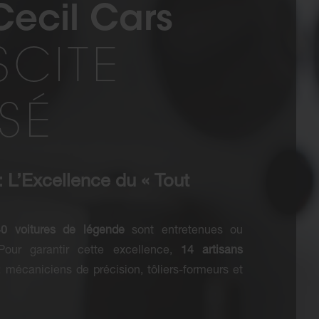
 Cecil Cars
SCITE
SSÉ
 : L’Excellence du « Tout
40 voitures de légende
sont entretenues ou
our garantir cette excellence,
14 artisans
: mécaniciens de précision, tôliers-formeurs et