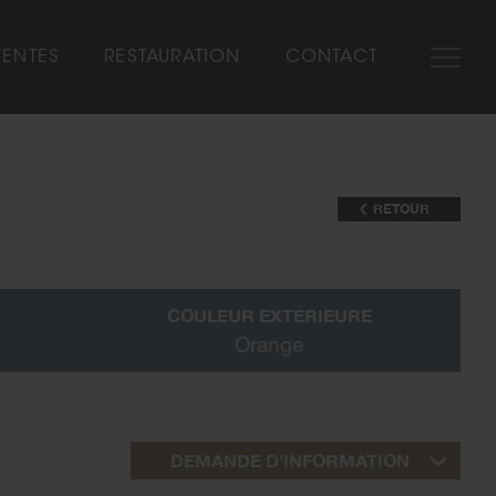
VENTES
RESTAURATION
CONTACT
SHOW-ROOM
NOS MARQUES
RETOUR
AUTOMOBILIA
VÉHICULES VENDUS
COULEUR EXTÉRIEURE
Orange
DEMANDE D'INFORMATION