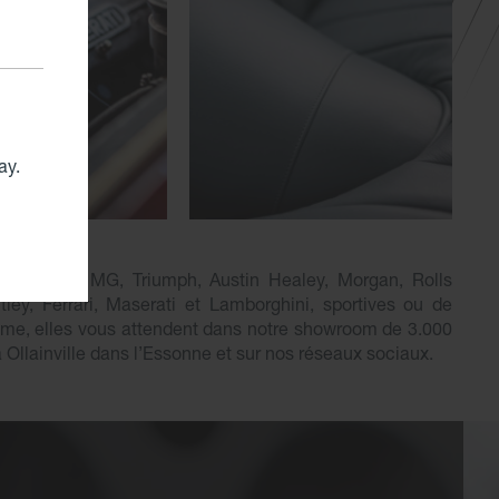
ay.
on Martin, MG, Triumph, Austin Healey, Morgan, Rolls
ley, Ferrari, Maserati et Lamborghini, sportives ou de
sme, elles vous attendent dans notre showroom de 3.000
à Ollainville dans l’Essonne et sur nos réseaux sociaux.