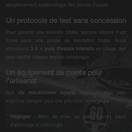
remplacement systématique des pièces d’usure.
Un protocole de test sans concession
Pour garantir une sérénité totale, aucune voiture n’est
livrée sans une phase de validation finale. Nous
effectuons
3 à 4 jours d’essais intensifs
en usage réel
pour vérifier chaque organe mécanique.
Un équipement de pointe pour
l’artisanat
Nos
dix mécaniciens experts
disposent d’un parc
machine complet pour une précision chirurgicale :
Réglages :
Banc de mise au point Facom, banc
d’allumage et métrologie.