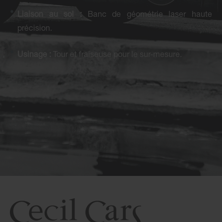
Liaison au sol :
Banc de géométrie laser haute
précision.
Usinage :
Tour et fraiseuse pour le sur-mesure.