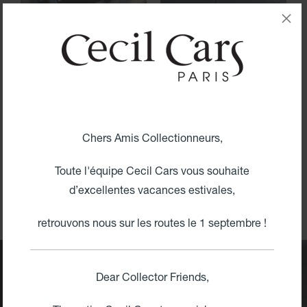
Jaguar, Aston Martin, MG, Triumph,
Austin Healey, Morgan, Rolls
Royce, Bentley, Ferrari, Maserati et
Lamborghini, sportives ou de
grand tourisme, elles vous
Chers Amis Collectionneurs,
attendent dans notre showroom de
3.000 m² installé à Ollainville dans
Toute l'équipe Cecil Cars vous souhaite
l’Essonne et sur nos réseaux
d’excellentes vacances estivales,
sociaux.
retrouvons nous sur les routes le 1 septembre !
Dear Collector Friends,
L'atelier Cecil Cars