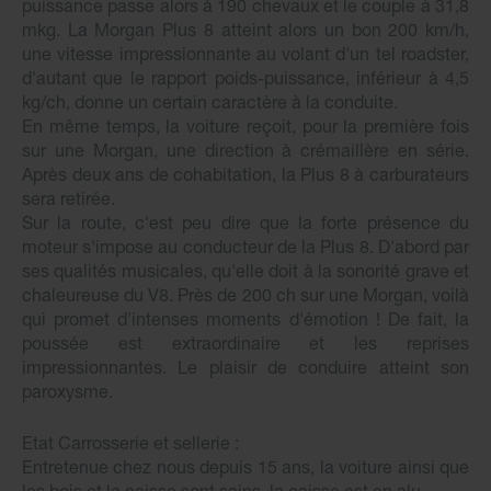
puissance passe alors à 190 chevaux et le couple à 31,8
mkg. La Morgan Plus 8 atteint alors un bon 200 km/h,
une vitesse impressionnante au volant d'un tel roadster,
d'autant que le rapport poids-puissance, inférieur à 4,5
kg/ch, donne un certain caractère à la conduite.
En même temps, la voiture reçoit, pour la première fois
sur une Morgan, une direction à crémaillère en série.
Après deux ans de cohabitation, la Plus 8 à carburateurs
sera retirée.
Sur la route, c'est peu dire que la forte présence du
moteur s'impose au conducteur de la Plus 8. D'abord par
ses qualités musicales, qu'elle doit à la sonorité grave et
chaleureuse du V8. Près de 200 ch sur une Morgan, voilà
qui promet d'intenses moments d'émotion ! De fait, la
poussée est extraordinaire et les reprises
impressionnantes. Le plaisir de conduire atteint son
paroxysme.
Etat Carrosserie et sellerie :
Entretenue chez nous depuis 15 ans, la voiture ainsi que
les bois et la caisse sont sains, la caisse est en alu.