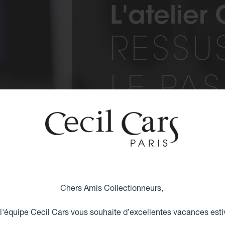
L'atelier
RESSU
LE PA
L’Atelier Cecil Cars
Intégré »
Dans nos ateliers, près de
restaurées en permanence. P
Chers Amis Collectionneurs,
spécialisés
officient sur place 
maîtres selliers.
 l'équipe Cecil Cars vous souhaite d’excellentes vacances esti