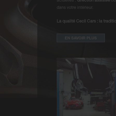
actuelles :
direction assistée
ou
dans votre intérieur.
La qualité Cecil Cars : la tradit
EN SAVOIR PLUS