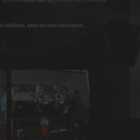
 système
Apple CarPlay
parfaitement dissimulé
ion fiabilisée, sans aucune concession.