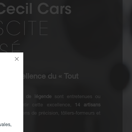
 Cecil Cars
SCITE
SSÉ
 : L’Excellence du « Tout
40 voitures de légende
sont entretenues ou
our garantir cette excellence,
14 artisans
: mécaniciens de précision, tôliers-formeurs et
vales,