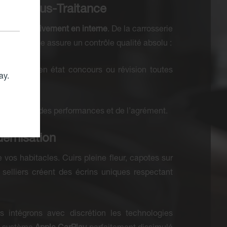
 Zéro Sous-Traitance
lisée
exclusivement en interne
. De la carrosserie
nt qualifiée assure un contrôle qualité absolu :
:
Remise en état concours ou révision toutes
ay.
imisation des performances et de l’agrément.
ernisation
vos habitacles. Cuirs pleine fleur, capotes sur
 selliers créent des écrins uniques respectant
us intégrons avec discrétion les technologies