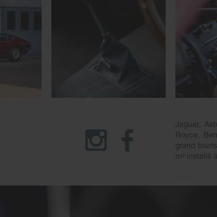
Jaguar, Ast
Royce, Bent
grand touri
m² installé 