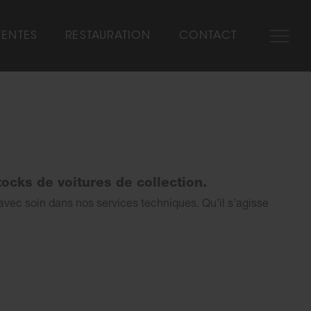
VENTES
RESTAURATION
CONTACT
SHOW-ROOM
NOS MARQUES
AUTOMOBILIA
VÉHICULES VENDUS
ocks de voitures de collection.
vec soin dans nos services techniques. Qu’il s’agisse