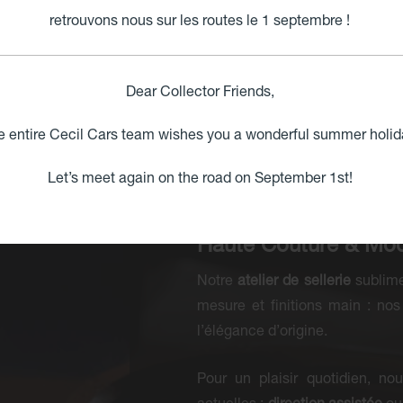
Une Maîtrise Totale,
retrouvons nous sur les routes le 1 septembre !
Ici, chaque intervention est réa
au moteur, notre équipe hauteme
Dear Collector Friends,
Restauration & Maintenance 
e entire Cecil Cars team wishes you a wonderful summer holid
marques.
Let’s meet again on the road on September 1st!
Préparation « Fast Road » :
Opt
Haute Couture & Mod
Notre
atelier de sellerie
sublime 
mesure et finitions main : nos
l’élégance d’origine.
Pour un plaisir quotidien, no