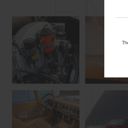
ÉM
Th