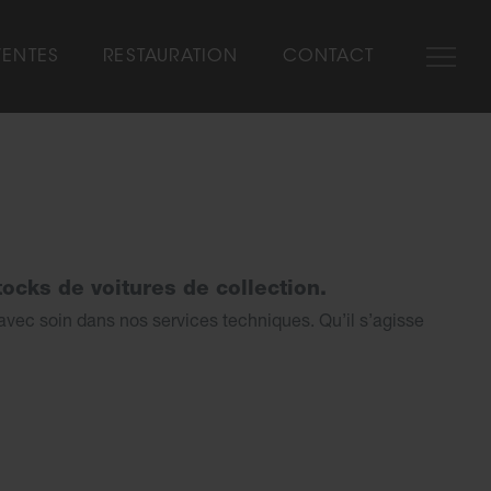
VENTES
RESTAURATION
CONTACT
SHOW-ROOM
NOS MARQUES
AUTOMOBILIA
VÉHICULES VENDUS
ocks de voitures de collection.
vec soin dans nos services techniques. Qu’il s’agisse