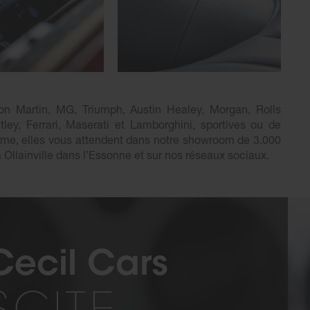
on Martin, MG, Triumph, Austin Healey, Morgan, Rolls
ley, Ferrari, Maserati et Lamborghini, sportives ou de
sme, elles vous attendent dans notre showroom de 3.000
à Ollainville dans l’Essonne et sur nos réseaux sociaux.
 Cecil Cars