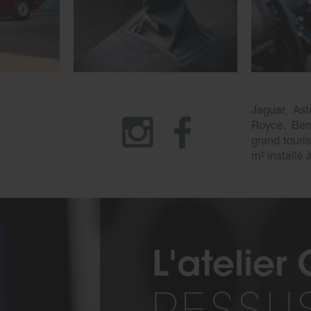
Jaguar, Ast
Royce, Bent
grand touri
m² installé 
L'atelier