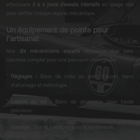
effectuons
3 à 4 jours d’essais intensifs
en usage réel
pour vérifier chaque organe mécanique.
Un équipement de pointe pour
l’artisanat
Nos
dix mécaniciens experts
disposent d’un parc
machine complet pour une précision chirurgicale :
Réglages :
Banc de mise au point Facom, banc
d’allumage et métrologie.
Liaison au sol :
Banc de géométrie laser haute
précision.
Usinage :
Tour et fraiseuse pour le sur-mesure.