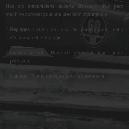
Nos
dix mécaniciens experts
disposent d’un parc
machine complet pour une précision chirurgicale :
Réglages :
Banc de mise au point Facom, banc
d’allumage et métrologie.
Liaison au sol :
Banc de géométrie laser haute
précision.
Usinage :
Tour et fraiseuse pour le sur-mesure.