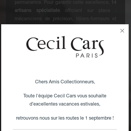
permanence. Pour garantir cette excellence,
14
artisans spécialisés
officient sur place :
mécaniciens de précision, tôliers-formeurs et
maîtres selliers.
Une Maîtrise Totale, Zéro Sous-
Traitance
Ici, chaque intervention est réalisée
exclusivement en interne
. De la carrosserie au
moteur, notre équipe hautement qualifiée assure
Chers Amis Collectionneurs,
un contrôle qualité absolu :
Toute l'équipe Cecil Cars vous souhaite
Restauration & Maintenance :
Remise en état
d’excellentes vacances estivales,
concours ou révision toutes marques.
retrouvons nous sur les routes le 1 septembre !
Préparation « Fast Road » :
Optimisation des