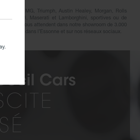
on Martin, MG, Triumph, Austin Healey, Morgan, Rolls
ley, Ferrari, Maserati et Lamborghini, sportives ou de
sme, elles vous attendent dans notre showroom de 3.000
à Ollainville dans l’Essonne et sur nos réseaux sociaux.
ay.
 Cecil Cars
SCITE
SSÉ