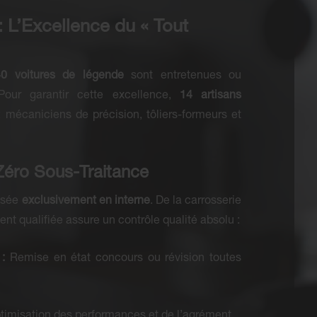
 : L’Excellence du « Tout
40 voitures de légende
sont entretenues ou
our garantir cette excellence,
14 artisans
: mécaniciens de précision, tôliers-formeurs et
 Zéro Sous-Traitance
lisée
exclusivement en interne
. De la carrosserie
nt qualifiée assure un contrôle qualité absolu :
:
Remise en état concours ou révision toutes
imisation des performances et de l’agrément.