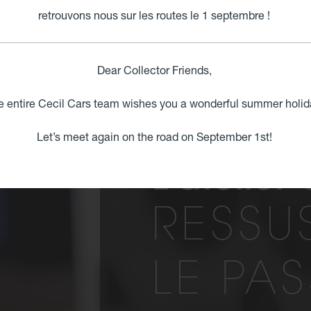
retrouvons nous sur les routes le 1 septembre !
Jaguar, Ast
Royce, Bent
grand touri
m² installé 
Dear Collector Friends,
e entire Cecil Cars team wishes you a wonderful summer holid
Let’s meet again on the road on September 1st!
L'atelier
RESSU
LE PA