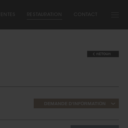
VENTES
RESTAURATION
CONTACT
SHOW-ROOM
NOS MARQUES
RETOUR
AUTOMOBILIA
VÉHICULES VENDUS
DEMANDE D'INFORMATION