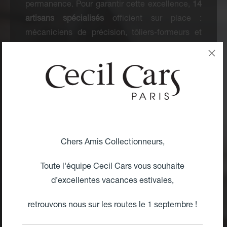
permanence. Pour garantir cette excellence,
14
artisans spécialisés
officient sur place :
mécaniciens de précision, tôliers-formeurs et
maîtres selliers.
Une Maîtrise Totale, Zéro Sous-
Traitance
Ici, chaque intervention est réalisée
exclusivement en interne
. De la carrosserie au
moteur, notre équipe hautement qualifiée assure
Chers Amis Collectionneurs,
un contrôle qualité absolu :
Toute l'équipe Cecil Cars vous souhaite
Restauration & Maintenance :
Remise en état
d’excellentes vacances estivales,
concours ou révision toutes marques.
retrouvons nous sur les routes le 1 septembre !
Préparation « Fast Road » :
Optimisation des