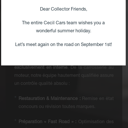
permanence. Pour garantir cette excellence,
14
artisans spécialisés
officient sur place :
Dear Collector Friends,
mécaniciens de précision, tôliers-formeurs et
The entire Cecil Cars team wishes you a
maîtres selliers.
wonderful summer holiday.
Une Maîtrise Totale, Zéro Sous-
Let’s meet again on the road on September 1st!
Traitance
Ici, chaque intervention est réalisée
exclusivement en interne
. De la carrosserie au
moteur, notre équipe hautement qualifiée assure
un contrôle qualité absolu :
Restauration & Maintenance :
Remise en état
concours ou révision toutes marques.
Préparation « Fast Road » :
Optimisation des