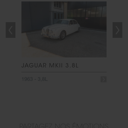
FLOOR
JAGUAR MKII 3.8L
JAGU
1963 - 3,8L
1967 -
PARTAGEZ NOS ÉMOTIONS