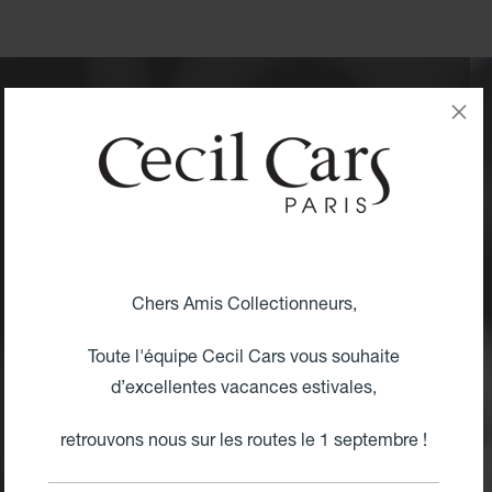
L'atelier Cecil Cars
RESSUSCITE
LE PASSÉ
Chers Amis Collectionneurs,
L’Atelier Cecil Cars :
L’Excellence du « Tout Intégré
Toute l'équipe Cecil Cars vous souhaite
»
d’excellentes vacances estivales,
Dans nos ateliers, près de
40 voitures de
retrouvons nous sur les routes le 1 septembre !
légende
sont entretenues ou restaurées en