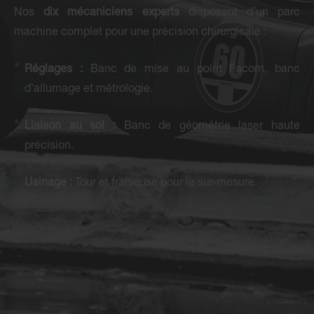
Nos
dix mécaniciens experts
disposent d’un parc
machine complet pour une précision chirurgicale :
Réglages :
Banc de mise au point Facom, banc
d’allumage et métrologie.
Liaison au sol :
Banc de géométrie laser haute
précision.
Usinage :
Tour et fraiseuse pour le sur-mesure.