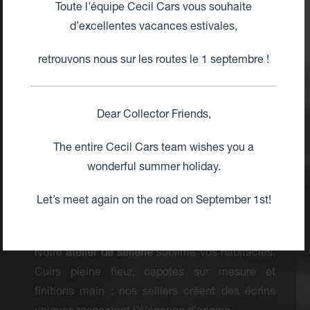
Toute l'équipe Cecil Cars vous souhaite
Ici, chaque intervention est réalisée
d’excellentes vacances estivales,
exclusivement en interne
. De la carrosserie au
moteur, notre équipe hautement qualifiée assure
retrouvons nous sur les routes le 1 septembre !
un contrôle qualité absolu :
Restauration & Maintenance :
Remise en état
Dear Collector Friends,
concours ou révision toutes marques.
The entire Cecil Cars team wishes you a
wonderful summer holiday.
Préparation « Fast Road » :
Optimisation des
performances et de l’agrément.
Let’s meet again on the road on September 1st!
Haute Couture & Modernisation
Notre
atelier de sellerie
sublime vos habitacles.
Cuirs pleine fleur, capotes sur mesure et
finitions main : nos selliers créent des écrins
uniques respectant l’élégance d’origine.