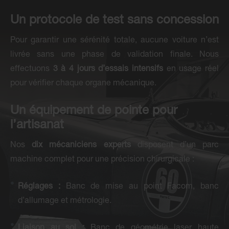
Un protocole de test sans concession
Pour garantir une sérénité totale, aucune voiture n’est
livrée sans une phase de validation finale. Nous
effectuons
3 à 4 jours d’essais intensifs
en usage réel
pour vérifier chaque organe mécanique.
Un équipement de pointe pour
l’artisanat
Nos
dix mécaniciens experts
disposent d’un parc
machine complet pour une précision chirurgicale :
Réglages :
Banc de mise au point Facom, banc
d’allumage et métrologie.
Liaison au sol :
Banc de géométrie laser haute