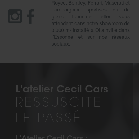
Royce, Bentley, Ferrari, Maserati et
Lamborghini, sportives ou de
grand tourisme, elles vous
attendent dans notre showroom de
3.000 m² installé à Ollainville dans
l’Essonne et sur nos réseaux
sociaux.
L'atelier Cecil Cars
RESSUSCITE
LE PASSÉ
L’Atelier Cecil Cars :