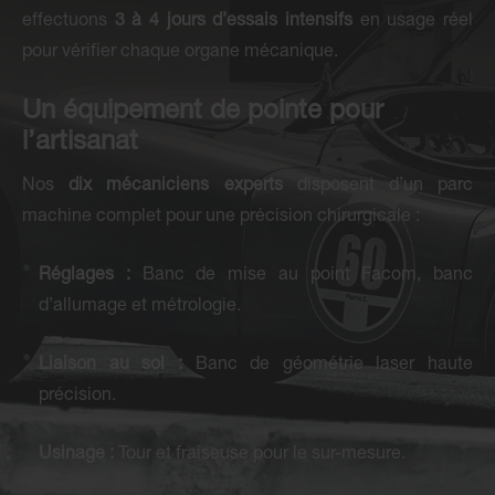
effectuons
3 à 4 jours d’essais intensifs
en usage réel
pour vérifier chaque organe mécanique.
Un équipement de pointe pour
l’artisanat
Nos
dix mécaniciens experts
disposent d’un parc
machine complet pour une précision chirurgicale :
Réglages :
Banc de mise au point Facom, banc
d’allumage et métrologie.
Liaison au sol :
Banc de géométrie laser haute
précision.
Usinage :
Tour et fraiseuse pour le sur-mesure.