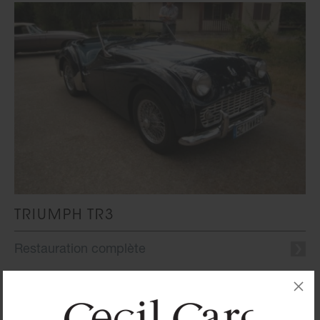
TRIUMPH TR3
Restauration complète
1
2
Suivant