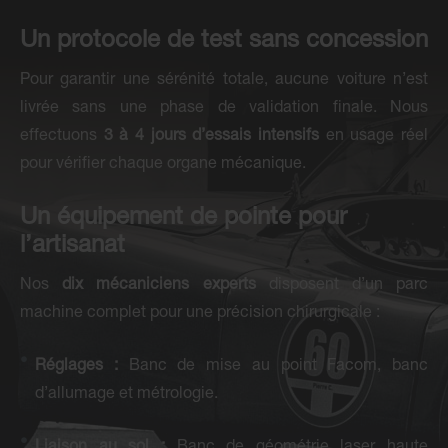
Un protocole de test sans concession
Pour garantir une sérénité totale, aucune voiture n’est
livrée sans une phase de validation finale. Nous
effectuons
3 à 4 jours d’essais intensifs
en usage réel
pour vérifier chaque organe mécanique.
Un équipement de pointe pour
l’artisanat
Nos
dix mécaniciens experts
disposent d’un parc
machine complet pour une précision chirurgicale :
Réglages :
Banc de mise au point Facom, banc
d’allumage et métrologie.
Liaison au sol :
Banc de géométrie laser haute